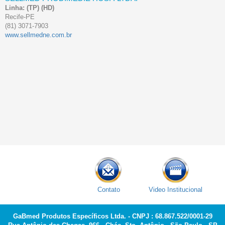
Linha:
(TP)
(HD)
Recife-PE
(81) 3071-7903
www.sellmedne.com.br
Contato
Video Institucional
GaBmed Produtos Específicos Ltda. - CNPJ : 68.867.522/0001-29